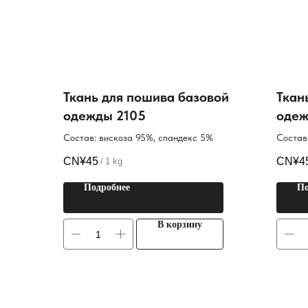
Ткань для пошива базовой
Ткан
одежды 2105
одеж
Состав: вискоза 95%, спандекс 5%
Состав
CN¥
45
CN¥
4
/
1 kg
Подробнее
По
В корзину