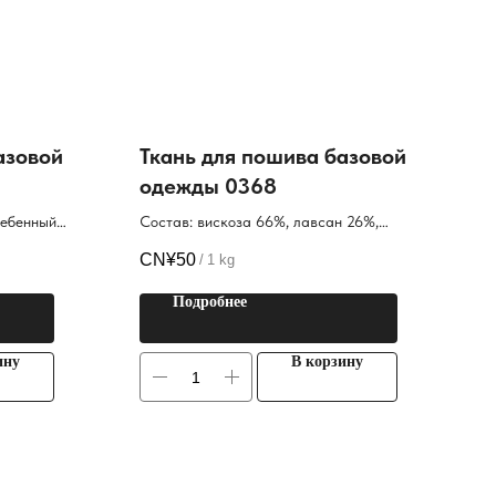
азовой
Ткань для пошива базовой
одежды 0368
ребенный
Состав: вискоза 66%, лавсан 26%,
спандекс 8%
CN¥
50
/
1 kg
Подробнее
ину
В корзину