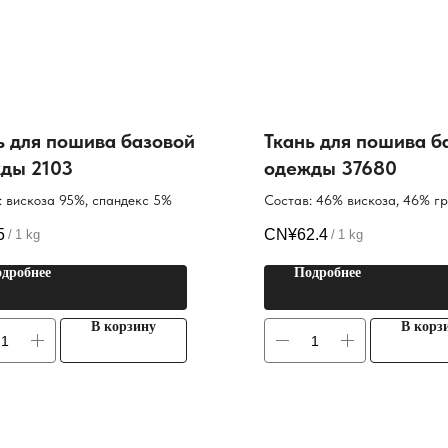
ь для пошива базовой
Ткань для пошива б
ды 2103
одежды 37680
: вискоза 95%, спандекс 5%
Состав: 46% вискоза, 46% г
хлопок, 8% спандекс
5
CN¥
62.4
/
1 kg
/
1 kg
дробнее
Подробнее
В корзину
В корз