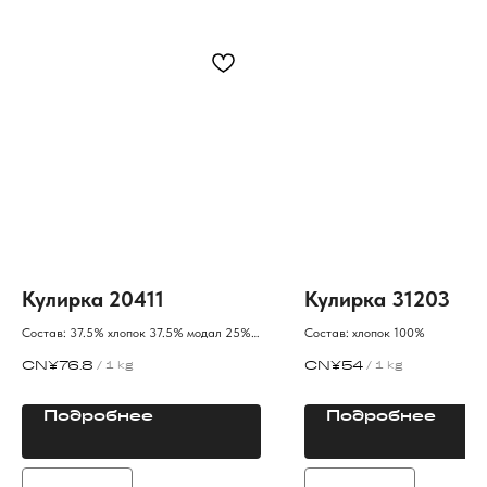
Кулирка 20411
Кулирка 31203
Состав: 37.5% хлопок 37.5% модал 25%
Состав: хлопок 100%
полиэстер
CN¥
76.8
CN¥
54
/
1 kg
/
1 kg
Подробнее
Подробнее