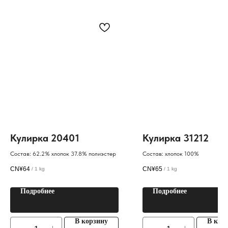
Кулирка 20401
Кулирка 31212
Состав: 62.2% хлопок 37.8% полиэстер
Состав: хлопок 100%
CN¥
64
CN¥
65
/
1 kg
/
1 kg
Подробнее
Подробнее
В корзину
В кор