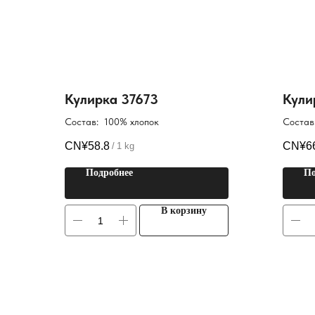
Кулирка 37673
Кули
Состав: 100% хлопок
Состав
CN¥
58.8
CN¥
6
/
1 kg
Подробнее
По
В корзину