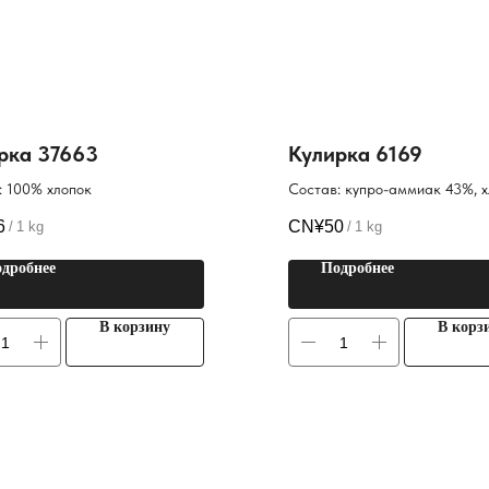
рка 37663
Кулирка 6169
: 100% хлопок
Состав: купро-аммиак 43%, х
полиэстер 18%
6
CN¥
50
/
1 kg
/
1 kg
дробнее
Подробнее
В корзину
В корз