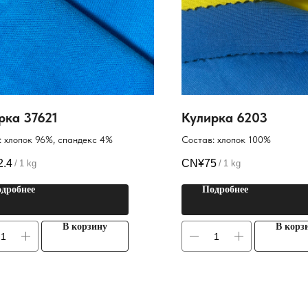
рка 37621
Кулирка 6203
: хлопок 96%, спандекс 4%
Состав: хлопок 100%
2.4
CN¥
75
/
1 kg
/
1 kg
дробнее
Подробнее
В корзину
В корз