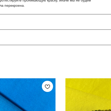
протестируйте проникающую краску, иначе мы не будем
ыла перекроена.